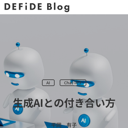
AI
ChatGPT
生成AIとの付き合い方
平岡 有子